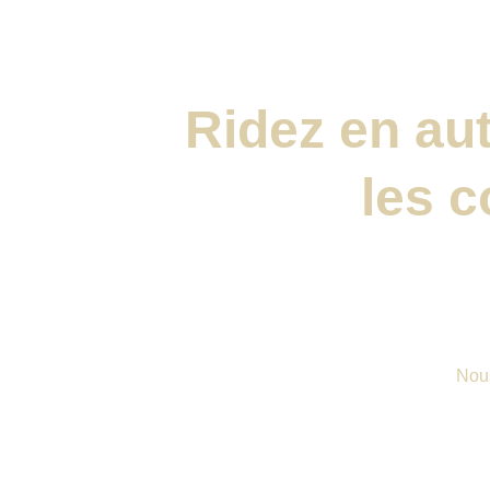
Ridez en au
les c
Nous