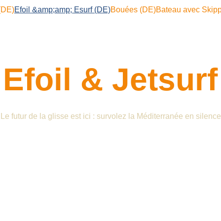
(DE)
Efoil &amp;amp; Esurf (DE)
Bouées (DE)
Bateau avec Skipp
Efoil & Jetsurf
Le futur de la glisse est ici : survolez la Méditerranée en silence