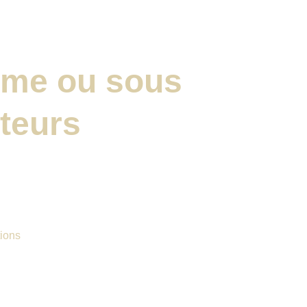
hme ou sous 
teurs
tions