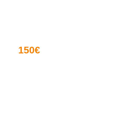
Location de 
planche
Moniteur dédié
Gilet et combinaison
150€
Vidéos et photos 
par drones 
disponibles sur 
demande
Navette gratuite 